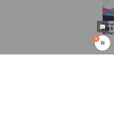
0
BILINGUAL POST: PLEASE SCROLL
DOWN FOR THE ENGLISH:
DYMA EIN CYLCHLYTHYR YM MIS
EBRILL 2025. CYSYLLTWCH Â NI
AM FWY O WYBODAETH AM EIN